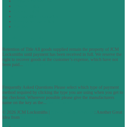
Terms of Website Use
Privacy Policy
Cookie Policy
Accessibility Information
Acceptable Use Policy
Site Map
TERMS OF TRADING
Retention of Title All goods supplied remain the property of JCM
Locksmiths until payment has been received in full. We reserve the
right to recover goods at the customer’s expense, which have not
been paid...
find out more
FAQs
Frequently Asked Questions Please select which type of payment
method required by clicking the type you are using when you get to
the checkout. Wherever possible please give the manufacturers
name on the key as the...
find out more
© 2026 JCM Locksmiths |
runyourowonwebsite.uk
: Another Great
Idea from
Access by Design
Normal