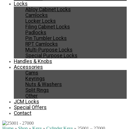
Locks
Abloy Cabinet Locks
Camlocks
Locker Locks
Filing Cabinet Locks
Padlocks
Pin Tumbler Locks
RPT Camlocks
Multi-Purpose Locks
Special Purpose Locks
Handles & Knobs
Accessories
Cams
Keyrings
Nuts & Washers
Split Rings
Other
JCM Locks
Special Offers
Contact
Home
»
Shop
»
Keys
»
Cylinder Keys
»
25001 – 27000