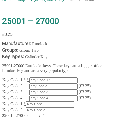
25001 – 27000
£
3.25
Manufacturer:
Eurolock
Groups:
Group Two
Key Types:
Cylinder Keys
25001-27000 Eurolocks keys. These keys are a bigger office
furniture key and are a very popular type
Key Code 1 *
*
Key Code 2
(
£
3.25
)
Key Code 3
(
£
3.25
)
Key Code 4
(
£
3.25
)
Key Code 1
*
Key Code 2
25001 - 27000 quantity