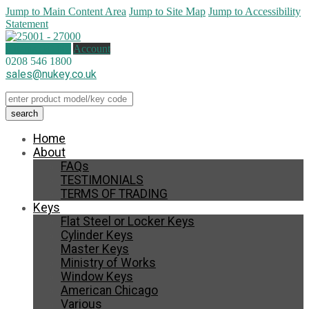
Jump to Main Content Area
Jump to Site Map
Jump to Accessibility
Statement
0 items (
£
0.00
)
Account
0208 546 1800
sales@nukey.co.uk
Home
About
FAQs
TESTIMONIALS
TERMS OF TRADING
Keys
Flat Steel or Locker Keys
Cylinder Keys
Master Keys
Ministry of Works
Window Keys
American Chicago
Various