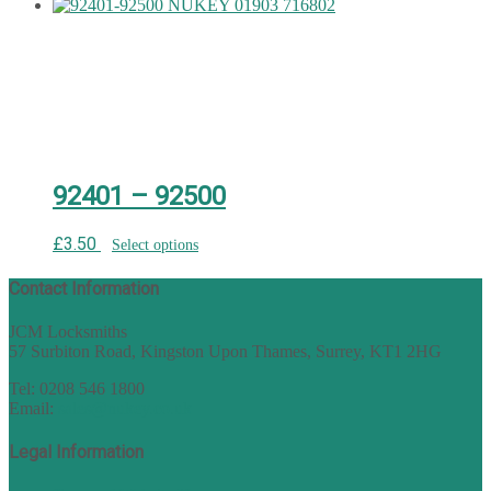
92401 – 92500
£
3.50
Select options
Contact Information
JCM Locksmiths
57 Surbiton Road, Kingston Upon Thames, Surrey, KT1 2HG
Tel: 0208 546 1800
Email:
sales@nukey.co.uk
Legal Information